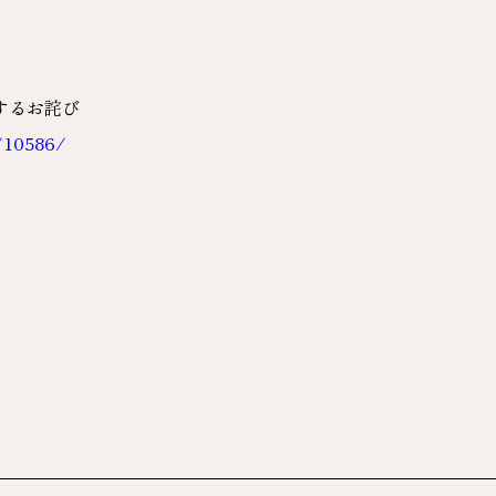
するお詫び
e/10586/