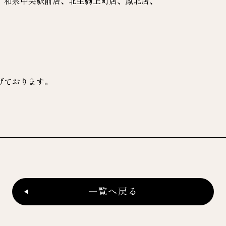
、和泉中央駅前店、北生駒上町店、鳳北店、
げております。
一覧へ戻る