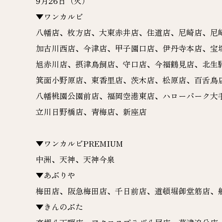
9月26日（火）
▼ワンカルビ
八幡店、枚方店、大東赤井店、住道店、尼崎店、尼
加古川西店、今津店、甲子園口店、伊丹寺本店、宝
旭赤川店、摂津鳥飼店、守口店、今福鶴見店、北生
箕面小野原店、東香里店、茨木店、松原店、百舌鳥
八幡桃園公園前店、福岡空港東店、ハローパーク大
立川日野橋店、青梅店、新座店
▼ワンカルビPREMIUM
中洲、天神、天神今泉
▼あぶりや
梅田店、阪急梅田店、千日前店、道頓堀御堂筋店、
▼きんのぶた