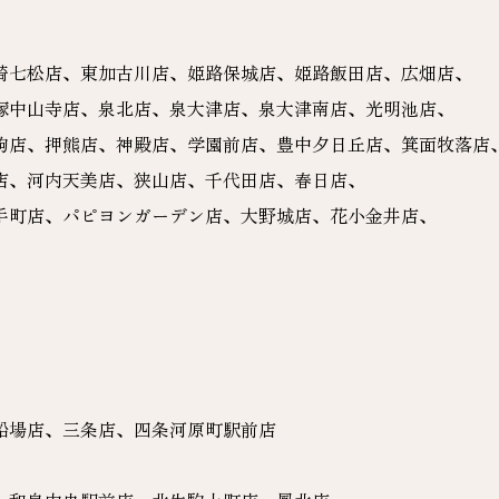
崎七松店、東加古川店、姫路保城店、姫路飯田店、広畑店、
塚中山寺店、泉北店、泉大津店、泉大津南店、光明池店、
駒店、押熊店、神殿店、学園前店、豊中夕日丘店、箕面牧落店
店、河内天美店、狭山店、千代田店、春日店、
手町店、パピヨンガーデン店、大野城店、花小金井店、
船場店、三条店、四条河原町駅前店