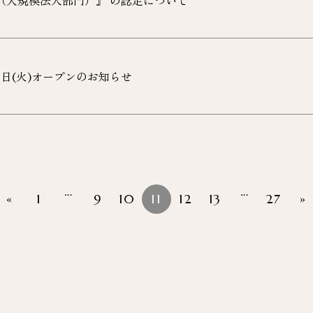
2（大規模法人部門）』 の認定について
19日(火)オープンのお知らせ
…
…
«
1
9
10
11
12
13
27
»