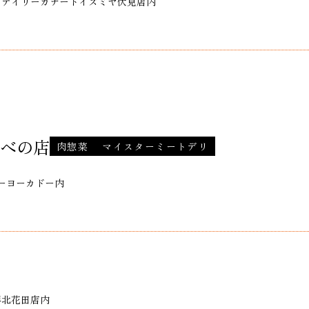
121 デイリーカナートイズミヤ伏見店内
べの店
肉惣菜
マイスターミートデリ
イトーヨーカドー内
ン堺北花田店内