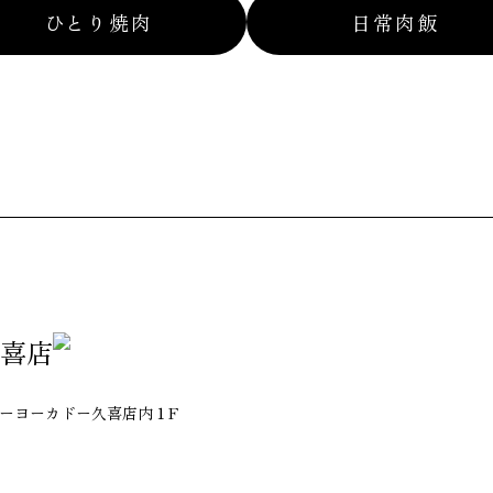
ひとり焼肉
日常肉飯
喜店
 イトーヨーカドー久喜店内１F