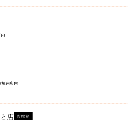
店内
名古屋南店内
と店
肉惣菜